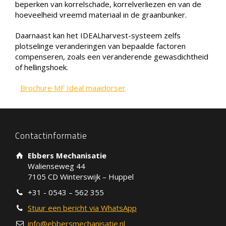
beperken van korrelschade, korrelverliezen en van de
hoeveelheid vreemd materiaal in de graanbunker.
Daarnaast kan het IDEALharvest-systeem zelfs
plotselinge veranderingen van bepaalde factoren
compenseren, zoals een veranderende gewasdichtheid
of hellingshoek.
Brochure MF Ideal maaidorser
Contactinformatie
Ebbers Mechanisatie
Walienseweg 44
7105 CD Winterswijk – Huppel
+31 - 0543 – 562 355
Stuur een bericht via WhatsApp
info@ebbersmechanisatie.nl